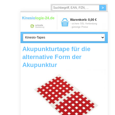
>
Warenkorb:
0,00 €
- sichere SSL-Verbindung
- günstige Preise
Akupunkturtape für die
alternative Form der
Akupunktur