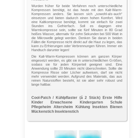
Wurden früher für beide Verfahren noch unterschiedliche
Kompressen benötigt, ist das heute mit den Kalt-Warm-
Kompressen anders. Sie lassen sich „sowohl-als-auch“
einsetzen und bieten dadurch einen hohen Komfort. Wird
eine Kaltkompresse benötigt, kommt sie einfach für zwei
Stunden ins Gefrierfach. Soll es dagegen eine
Warmkompresse sein, sollte sie fünf Minuten in 80 Grad
heißes Wasser, alternativ für zehn Sekunden bei 500 Watt in
die Mikrowelle gelegt werden. Denken Sie daran in beiden
Fällen die Kompresse nicht direkt auf die Haut zu legen, das
kann zu Erfrierungen oder Verbrennungen führen. Immer ein
Handtuch darunter legen!
Die Kalt-Warm-Kompressen können am ganzen Körper
eingesetzt werden, es gibt sie in unterschiedlichen Größen,
sodass sie für jeden Körperteil geeignet sind. Eine
Anwendung sollte 20 Minuten nicht überschreiten. Sollte die
Kompresse Risse oder Löcher aufweisen, darf sie nicht
mehr verwendet werden. Aufgrund des Materials, das aus
reinen Naturstoffen besteht, ist sie aber sehr robust und
lange haltbar.
Cool-Patch / Kühlpflaster (á 2 Stück) Erste Hilfe
Kinder Erwachsene Kindergarten Schule
Pflegeheim Altersheim Kühlung Insekten Bienen
Mückenstich Insektenstich