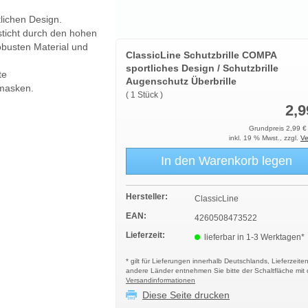
tlichen Design.
esticht durch den hohen
obusten Material und
ClassicLine Schutzbrille COMPA
sportliches Design / Schutzbrille
te
Augenschutz Überbrille
zmasken.
( 1 Stück )
2,9
Grundpreis 2,99 € 
inkl. 19 % Mwst., zzgl.
Ve
In den Warenkorb legen
Hersteller:
ClassicLine
EAN:
4260508473522
Lieferzeit:
lieferbar in 1-3 Werktagen*
* gilt für Lieferungen innerhalb Deutschlands, Lieferzeiten
andere Länder entnehmen Sie bitte der Schaltfläche mit
Versandinformationen
Diese Seite drucken