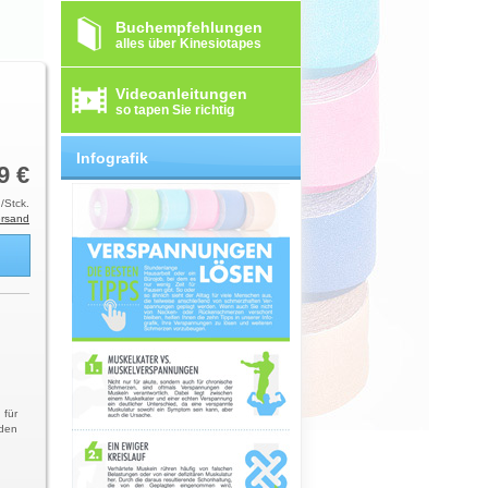
Buchempfehlungen
alles über Kinesiotapes
Videoanleitungen
so tapen Sie richtig
Infografik
9 €
/Stck.
rsand
 für
 den