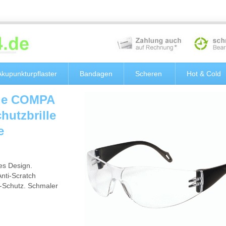
Akupunkturpflaster
Bandagen
Scheren
Hot & Cold
lle COMPA
hutzbrille
e
es Design.
nti-Scratch
V-Schutz. Schmaler