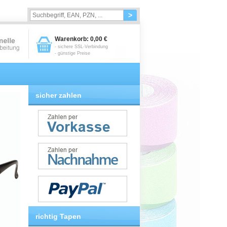
>
Warenkorb:
0,00 €
- sichere SSL-Verbindung
- günstige Preise
sicher zahlen
richtig Tapen