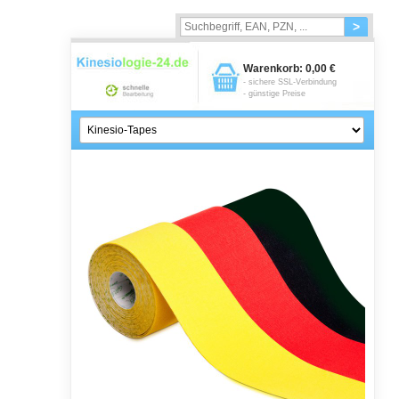
>
Warenkorb:
0,00 €
- sichere SSL-Verbindung
- günstige Preise