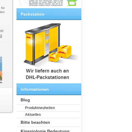
 für
 den
Packstation
em
il
Informationen
Blog
Produktneuheiten
Aktuelles
Bitte beachten
Kinesiologie Bedeutung