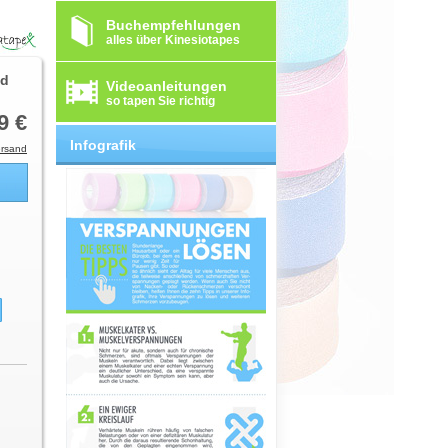
Buchempfehlungen
alles über Kinesiotapes
nd
Videoanleitungen
so tapen Sie richtig
9 €
Infografik
rsand