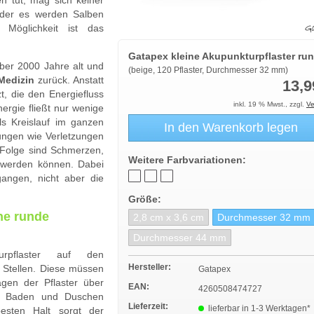
h tut, mag sich keiner
oder es werden Salben
 Möglichkeit ist das
Gatapex kleine Akupunkturpflaster ru
ber 2000 Jahre alt und
(beige, 120 Pflaster, Durchmesser 32 mm)
 Medizin
zurück. Anstatt
13,9
t, die den Energiefluss
inkl. 19 % Mwst., zzgl.
Ve
nergie fließt nur wenige
ls Kreislauf im ganzen
In den Warenkorb legen
rungen wie Verletzungen
Folge sind Schmerzen,
Weitere Farbvariationen:
t werden können. Dabei
angen, nicht aber die
Größe:
ne runde
2,8 cm x 3,6 cm
Durchmesser 32 mm
Durchmesser 44 mm
urpflaster auf den
Hersteller:
 Stellen. Diese müssen
Gatapex
agen der Pflaster über
EAN:
4260508474727
ch Baden und Duschen
Lieferzeit:
lieferbar in 1-3 Werktagen*
esten Halt sorgt der