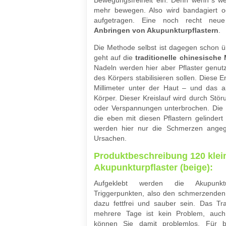
Bewegungsfreiheit ein. Denn wenn´s we
mehr bewegen. Also wird bandagiert 
aufgetragen. Eine noch recht neue
Anbringen von Akupunkturpflastern
.
Die Methode selbst ist dagegen schon ü
geht auf die
traditionelle chinesische
Nadeln werden hier aber Pflaster genutz
des Körpers stabilisieren sollen. Diese E
Millimeter unter der Haut – und das a
Körper. Dieser Kreislauf wird durch Stö
oder Verspannungen unterbrochen. Die 
die eben mit diesen Pflastern gelinder
werden hier nur die Schmerzen angeg
Ursachen.
Produktbeschreibung 120 klei
Akupunkturpflaster (beige):
Aufgeklebt werden die Akupunkt
Triggerpunkten, also den schmerzenden
dazu fettfrei und sauber sein. Das Tr
mehrere Tage ist kein Problem, au
können Sie damit problemlos. Für b