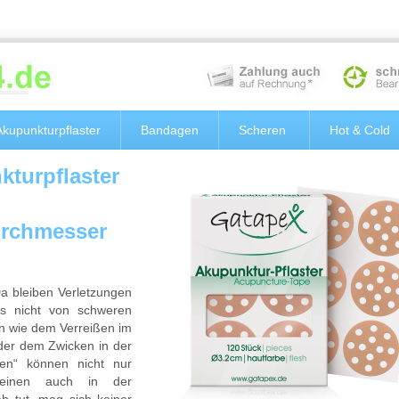
Akupunkturpflaster
Bandagen
Scheren
Hot & Cold
kturpflaster
Durchmesser
Da bleiben Verletzungen
gs nicht von schweren
en wie dem Verreißen im
er dem Zwicken in der
ten“ können nicht nur
 einen auch in der