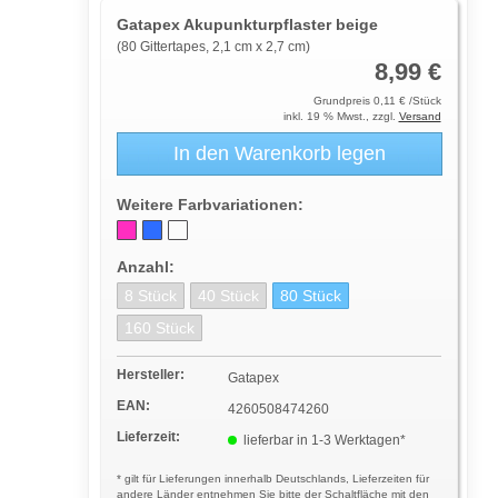
Gatapex Akupunkturpflaster beige
(80 Gittertapes, 2,1 cm x 2,7 cm)
8,99 €
Grundpreis 0,11 € /Stück
inkl. 19 % Mwst., zzgl.
Versand
In den Warenkorb legen
Weitere Farbvariationen:
Anzahl:
8 Stück
40 Stück
80 Stück
160 Stück
Hersteller:
Gatapex
EAN:
4260508474260
Lieferzeit:
lieferbar in 1-3 Werktagen*
* gilt für Lieferungen innerhalb Deutschlands, Lieferzeiten für
andere Länder entnehmen Sie bitte der Schaltfläche mit den