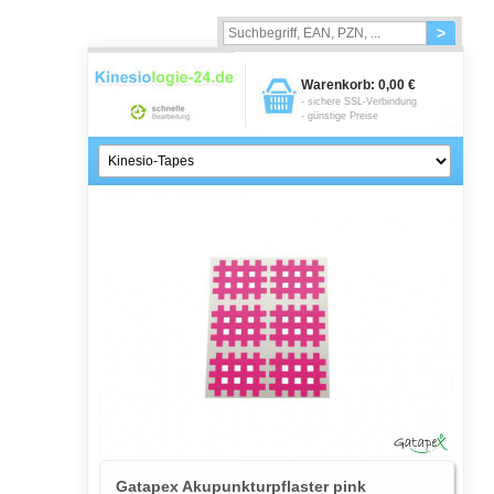
>
Warenkorb:
0,00 €
- sichere SSL-Verbindung
- günstige Preise
Gatapex Akupunkturpflaster pink